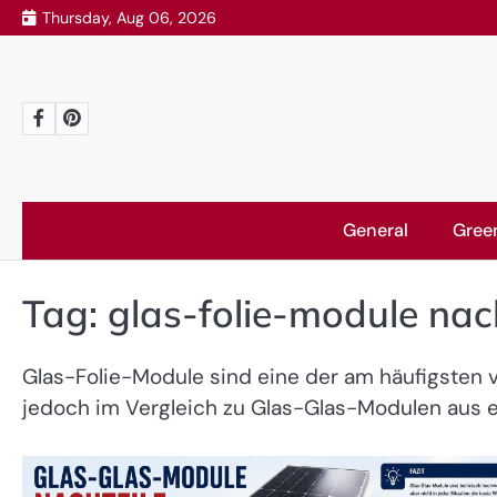
Skip
Thursday, Aug 06, 2026
to
content
Facebook
Pinterest
General
Gree
Tag:
glas-folie-module nac
Glas-Folie-Module sind eine der am häufigsten 
jedoch im Vergleich zu Glas-Glas-Modulen aus e