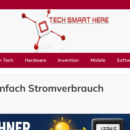
n Tech
Hardware
Invention
Mobile
Softw
infach Stromverbrauch