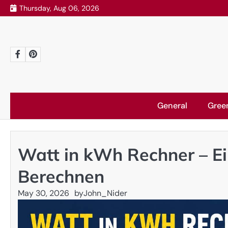
Skip
Thursday, Aug 06, 2026
to
content
Facebook
Pinterest
General
Gree
Watt in kWh Rechner – E
Berechnen
May 30, 2026
by
John_Nider