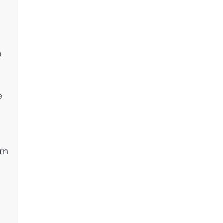
h
e
rn